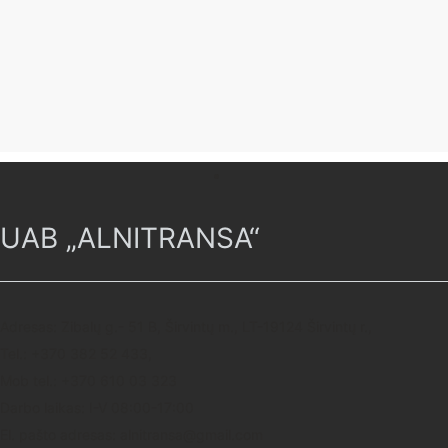
UAB „ALNITRANSA“
Adresas: Zibalų g.- 51 B, Širvintų m., LT-19124 Širvintų r.,
Tel.: +370 382 52 433,
Mob tel.: +370 610 03 323
Darbo laikas: I-V 08:00-17:00
El. pašto adresas: alnitransa@gmail.com