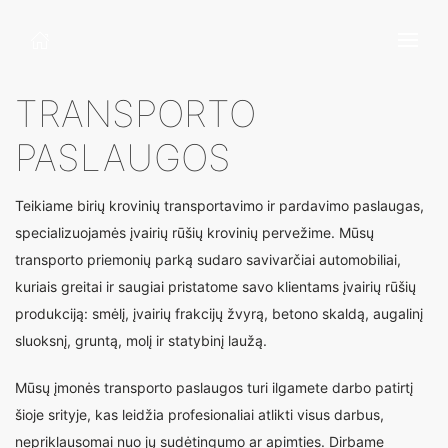
TRANSPORTO
PASLAUGOS
Teikiame birių krovinių transportavimo ir pardavimo paslaugas,
specializuojamės įvairių rūšių krovinių pervežime. Mūsų
transporto priemonių parką sudaro savivarčiai automobiliai,
kuriais greitai ir saugiai pristatome savo klientams įvairių rūšių
produkciją: smėlį, įvairių frakcijų žvyrą, betono skaldą, augalinį
sluoksnį, gruntą, molį ir statybinį laužą.
Mūsų įmonės transporto paslaugos turi ilgamete darbo patirtį
šioje srityje, kas leidžia profesionaliai atlikti visus darbus,
nepriklausomai nuo jų sudėtingumo ar apimties. Dirbame