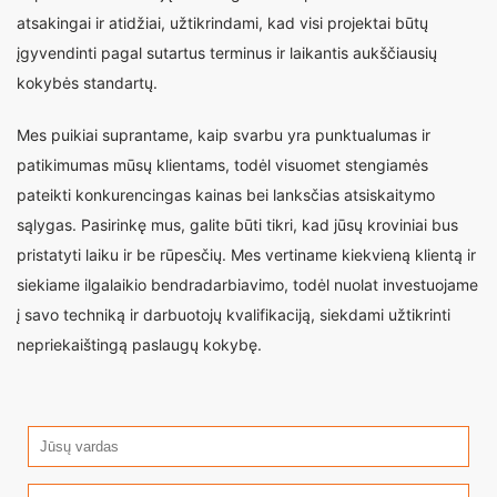
atsakingai ir atidžiai, užtikrindami, kad visi projektai būtų
įgyvendinti pagal sutartus terminus ir laikantis aukščiausių
kokybės standartų.
Mes puikiai suprantame, kaip svarbu yra punktualumas ir
patikimumas mūsų klientams, todėl visuomet stengiamės
pateikti konkurencingas kainas bei lanksčias atsiskaitymo
sąlygas. Pasirinkę mus, galite būti tikri, kad jūsų kroviniai bus
pristatyti laiku ir be rūpesčių. Mes vertiname kiekvieną klientą ir
siekiame ilgalaikio bendradarbiavimo, todėl nuolat investuojame
į savo techniką ir darbuotojų kvalifikaciją, siekdami užtikrinti
nepriekaištingą paslaugų kokybę.