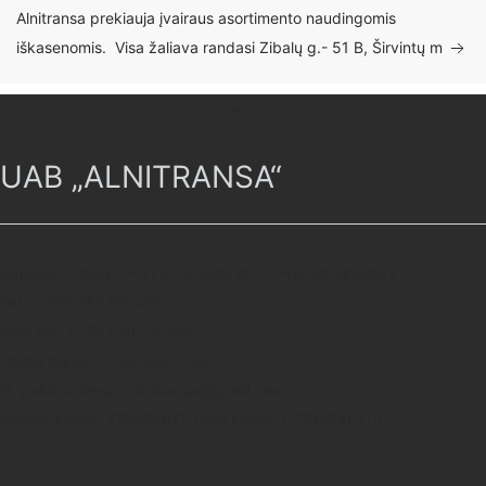
Alnitransa prekiauja įvairaus asortimento naudingomis
iškasenomis. Visa žaliava randasi Zibalų g.- 51 B, Širvintų m
UAB „ALNITRANSA“
Adresas: Zibalų g.- 51 B, Širvintų m., LT-19124 Širvintų r.,
Tel.: +370 382 52 433,
Mob tel.: +370 610 03 323
Darbo laikas: I-V 08:00-17:00
El. pašto adresas: alnitransa@gmail.com
Įmonės kodas: 178234817, PVM kodas: LT782348113